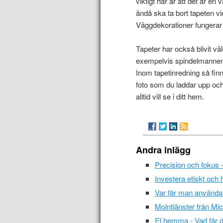
viktigt här är att det är e
ändå ska ta bort tapeten vi
Väggdekorationer fungerar 
Tapeter har också blivit vä
exempelvis spindelmannen, st
Inom tapetinredning så finn
foto som du laddar upp och
alltid vill se i ditt hem.
Andra inlägg
Precision och fokus –
Investera etiskt och h
Var får man använda
Molntjänster från Mic
El hemma - Vad får 