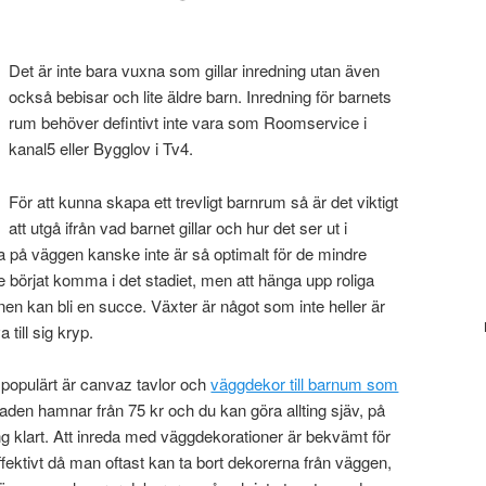
Det är inte bara vuxna som gillar inredning utan även
också bebisar och lite äldre barn. Inredning för barnets
rum behöver defintivt inte vara som Roomservice i
kanal5 eller Bygglov i Tv4.
För att kunna skapa ett trevligt barnrum så är det viktigt
att utgå ifrån vad barnet gillar och hur det ser ut i
a på väggen kanske inte är så optimalt för de mindre
e börjat komma i det stadiet, men att hänga upp roliga
arnen kan bli en succe. Växter är något som inte heller är
 till sig kryp.
t populärt är canvaz tavlor och
väggdekor till barnum som
aden hamnar från 75 kr och du kan göra allting sjäv, på
ing klart. Att inreda med väggdekorationer är bekvämt för
ffektivt då man oftast kan ta bort dekorerna från väggen,