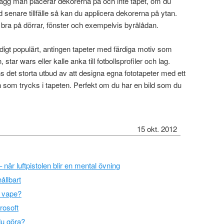
n vägg man placerar dekorerna på och inte tapet, om du
d senare tillfälle så kan du applicera dekorerna på ytan.
bra på dörrar, fönster och exempelvis byrålådan.
ldigt populärt, antingen tapeter med färdiga motiv som
ar wars eller kalle anka till fotbollsprofiler och lag.
s det storta utbud av att designa egna fototapeter med ett
 som trycks i tapeten. Perfekt om du har en bild som du
15 okt. 2012
 när luftpistolen blir en mental övning
ållbart
 vape?
rosoft
du göra?