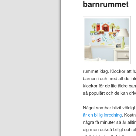
barnrummet
rummet idag. Klockor att h
barnen i och med att de int
klockor för de lite äldre b
så populärt och de kan driva
Något somhar blivit väldig
är en billig inredning
. Kostn
några få minuter så är allt
dig men också billigt och e